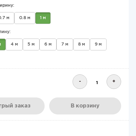
ирину:
0.7 м
0.8 м
1 м
лину:
м
4 м
5 м
6 м
7 м
8 м
9 м
-
+
рый заказ
В корзину