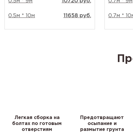
0.5м * 9м
10720 руб.
0.7м * 9м
0.5м * 10м
11658 руб.
0.7м * 10
Пр
Легкая сборка на
Предотвращают
болтах по готовым
осыпание и
отверстиям
размытие грунта