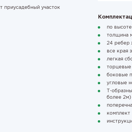
т приусадебный участок
Комплектац
по высоте
толщина м
24 ребер 
все края 
легкая сб
торцевые
боковые 
угловые 
Т-образны
более 2м)
поперечна
комплект 
инструкци