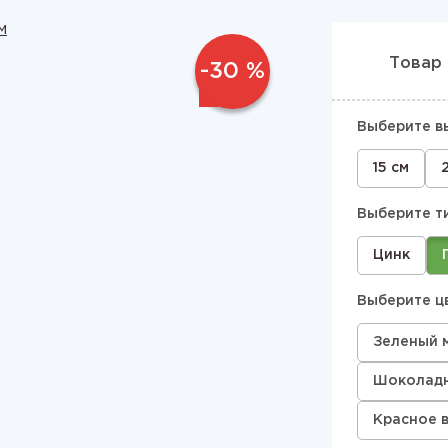
Товар 
-30 %
Выберите в
15 см
Выберите т
Цинк
Выберите ц
Зеленый 
Шоколадн
Красное 