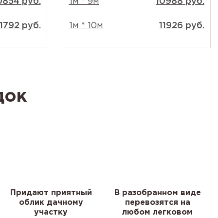
0854 руб.
1м * 9м
10988 руб.
11792 руб.
1м * 10м
11926 руб.
док
Придают приятный
В разобранном виде
облик дачному
перевозятся на
участку
любом легковом