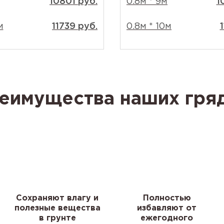
10801 руб.
0.8м * 9м
1
м
11739 руб.
0.8м * 10м
еимущества наших гря
Сохраняют влагу и
Полностью
полезные вещества
избавляют от
в грунте
ежегодного