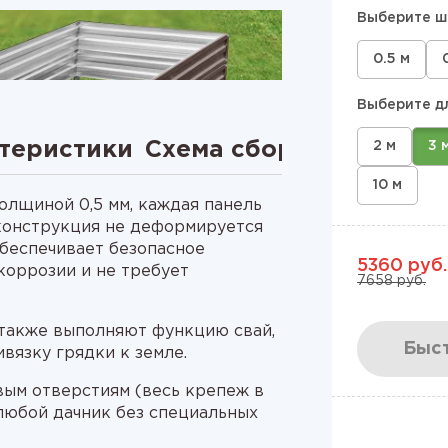
Выберите ш
0.5 м
Выберите д
теристики
Схема сборки
Видео
2 м
3 
10 м
олщиной 0,5 мм, каждая панель
 конструкция не деформируется
обеспечивает безопасное
5360 руб.
коррозии и не требует
7658 руб.
также выполняют функцию свай,
Быст
ивязку грядки к земле.
овым отверстиям (весь крепеж в
 любой дачник без специальных