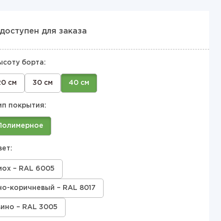
доступен для заказа
ысоту борта:
20 см
30 см
40 см
ип покрытия:
Полимерное
вет:
мох – RAL 6005
о-коричневый – RAL 8017
вино – RAL 3005